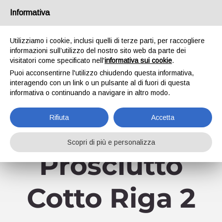
Salta
Informativa
Facebook
YouTube
al
contenuto
Utilizziamo i cookie, inclusi quelli di terze parti, per raccogliere
informazioni sull’utilizzo del nostro sito web da parte dei
visitatori come specificato nell'
informativa sui cookie
.
Puoi acconsentirne l'utilizzo chiudendo questa informativa,
interagendo con un link o un pulsante al di fuori di questa
informativa o continuando a navigare in altro modo.
Vai a...
Rifiuta
Accetta
Scopri di più e personalizza
Prosciutto
Cotto Riga 2