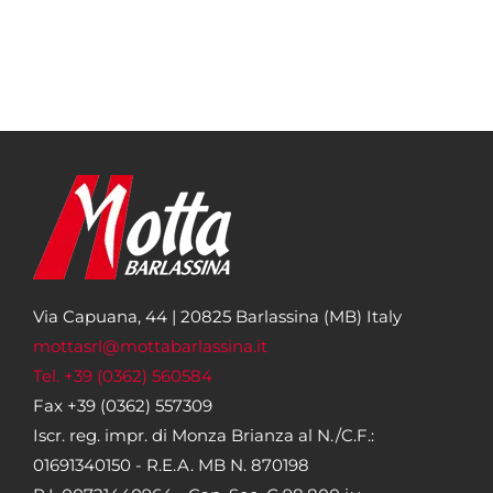
Via Capuana, 44 | 20825 Barlassina (MB) Italy
mottasrl@mottabarlassina.it
Tel. +39 (0362) 560584
Fax +39 (0362) 557309
Iscr. reg. impr. di Monza Brianza al N./C.F.:
01691340150 - R.E.A. MB N. 870198