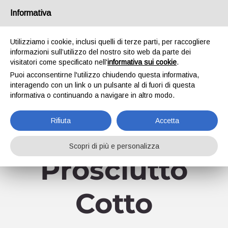
Salta
Informativa
Facebook
YouTube
al
contenuto
Utilizziamo i cookie, inclusi quelli di terze parti, per raccogliere
informazioni sull’utilizzo del nostro sito web da parte dei
visitatori come specificato nell'
informativa sui cookie
.
Puoi acconsentirne l'utilizzo chiudendo questa informativa,
interagendo con un link o un pulsante al di fuori di questa
informativa o continuando a navigare in altro modo.
Vai a...
Rifiuta
Accetta
Scopri di più e personalizza
Prosciutto
Cotto