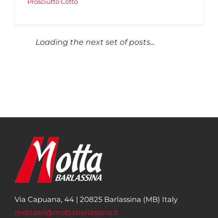
Prosciutto Cotto
Loading the next set of posts...
Via Capuana, 44 | 20825 Barlassina (MB) Italy
mottasrl@mottabarlassina.it