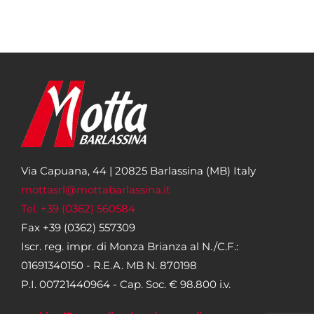
Via Capuana, 44 | 20825 Barlassina (MB) Italy
mottasrl@mottabarlassina.it
Tel. +39 (0362) 560584
Fax +39 (0362) 557309
Iscr. reg. impr. di Monza Brianza al N./C.F.:
01691340150 - R.E.A. MB N. 870198
P.I. 00721440964 - Cap. Soc. € 98.800 i.v.