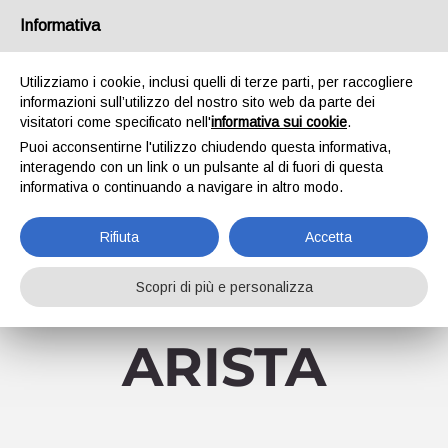
Salta
Informativa
Facebook
YouTube
al
contenuto
Utilizziamo i cookie, inclusi quelli di terze parti, per raccogliere
informazioni sull’utilizzo del nostro sito web da parte dei
visitatori come specificato nell'
informativa sui cookie
.
Puoi acconsentirne l'utilizzo chiudendo questa informativa,
interagendo con un link o un pulsante al di fuori di questa
informativa o continuando a navigare in altro modo.
Vai a...
Rifiuta
Accetta
Scopri di più e personalizza
ARISTA