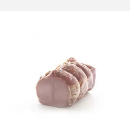
View
Larger
Image