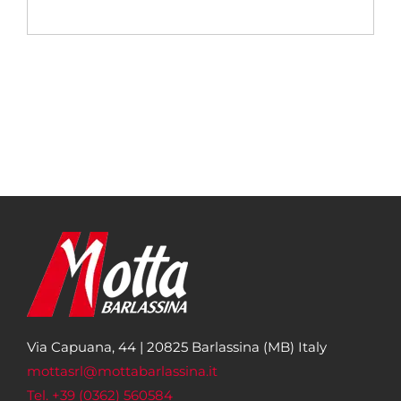
Via Capuana, 44 | 20825 Barlassina (MB) Italy
mottasrl@mottabarlassina.it
Tel. +39 (0362) 560584