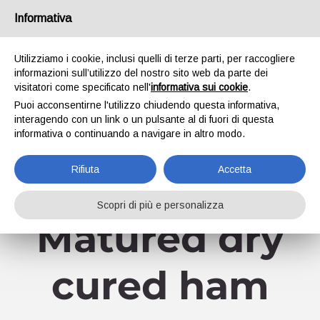
Skip
Informativa
Facebook
YouTube
to
content
Utilizziamo i cookie, inclusi quelli di terze parti, per raccogliere
informazioni sull’utilizzo del nostro sito web da parte dei
visitatori come specificato nell'
informativa sui cookie
.
Puoi acconsentirne l'utilizzo chiudendo questa informativa,
interagendo con un link o un pulsante al di fuori di questa
informativa o continuando a navigare in altro modo.
Go to...
Rifiuta
Accetta
Scopri di più e personalizza
Matured dry
cured ham