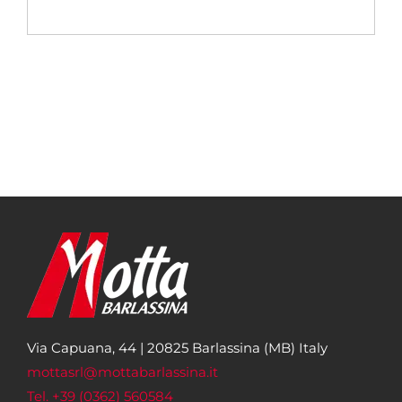
Via Capuana, 44 | 20825 Barlassina (MB) Italy
mottasrl@mottabarlassina.it
Tel. +39 (0362) 560584