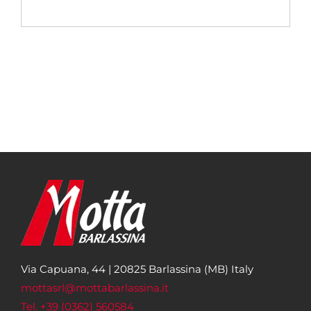
Via Capuana, 44 | 20825 Barlassina (MB) Italy
mottasrl@mottabarlassina.it
Tel. +39 (0362) 560584