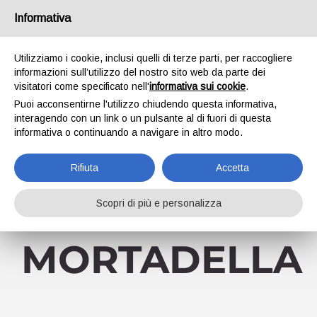
Skip
Informativa
Facebook
YouTube
to
content
Utilizziamo i cookie, inclusi quelli di terze parti, per raccogliere
informazioni sull’utilizzo del nostro sito web da parte dei
visitatori come specificato nell'
informativa sui cookie
.
Puoi acconsentirne l'utilizzo chiudendo questa informativa,
interagendo con un link o un pulsante al di fuori di questa
informativa o continuando a navigare in altro modo.
Go to...
Rifiuta
Accetta
Scopri di più e personalizza
MORTADELLA