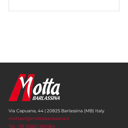
Via Capuana, 44 | 20825 Barlassina (MB) Italy
mottasrl@mottabarlassina.it
Tel. +39 (0362) 560584