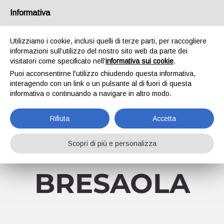
Skip
Informativa
Facebook
YouTube
to
content
Utilizziamo i cookie, inclusi quelli di terze parti, per raccogliere
informazioni sull’utilizzo del nostro sito web da parte dei
visitatori come specificato nell'
informativa sui cookie
.
Puoi acconsentirne l'utilizzo chiudendo questa informativa,
interagendo con un link o un pulsante al di fuori di questa
informativa o continuando a navigare in altro modo.
Go to...
Rifiuta
Accetta
Scopri di più e personalizza
BRESAOLA